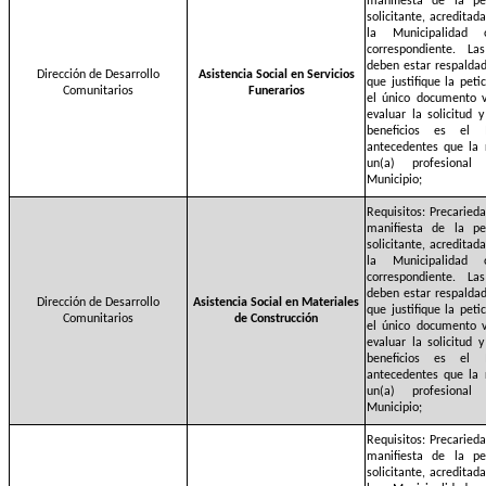
manifiesta de la pe
solicitante, acreditad
la Municipalidad
correspondiente. La
deben estar respalda
Dirección de Desarrollo
Asistencia Social en Servicios
que justifique la pet
Comunitarios
Funerarios
el único documento v
evaluar la solicitud 
beneficios es el 
antecedentes que la 
un(a) profesional
Municipio;
Requisitos: Precaried
manifiesta de la pe
solicitante, acreditad
la Municipalidad
correspondiente. La
deben estar respalda
Dirección de Desarrollo
Asistencia Social en Materiales
que justifique la pet
Comunitarios
de Construcción
el único documento v
evaluar la solicitud 
beneficios es el 
antecedentes que la 
un(a) profesional
Municipio;
Requisitos: Precaried
manifiesta de la pe
solicitante, acreditad