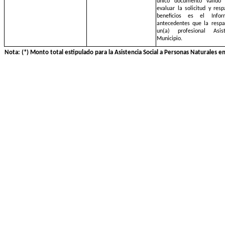
único documento válido 
evaluar la solicitud y res
beneficios es el Info
antecedentes que la respa
un(a) profesional Asi
Municipio.
Nota: (*) Monto total estipulado para la Asistencia Social a Personas Naturales 