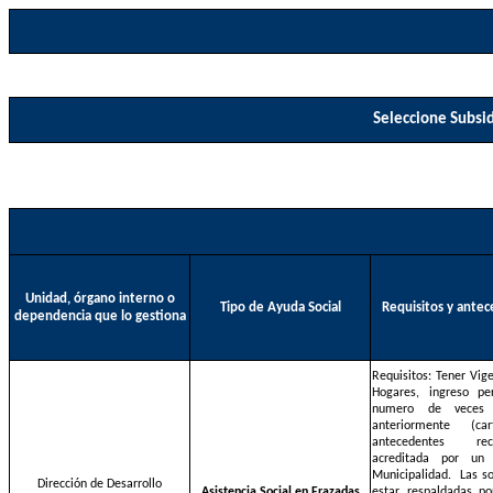
Seleccione Subsid
Unidad, órgano interno o
Tipo de Ayuda Social
Requisitos y antec
dependencia que lo gestiona
Requisitos: Tener Vige
Hogares, ingreso pe
numero de veces
anteriormente (ca
antecedentes rec
acreditada por un
Municipalidad.
Las s
Dirección de Desarrollo
Asistencia Social en Frazadas
estar respaldadas p