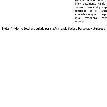
justifique la petición de 
único documento válido 
evaluar la solicitud y res
beneficios es el Info
antecedentes que la respa
un(a) profesional Asi
Municipio.
Nota: (*) Monto total estipulado para la Asistencia Social a Personas Naturales 