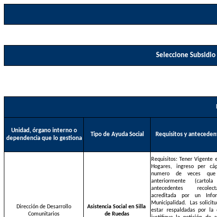
Seleccione Subsidio 
Unidad, órgano interno o
Tipo de Ayuda Social
Requisitos y anteceden
dependencia que lo gestiona
Requisitos: Tener Vigente e
Hogares, ingreso per cáp
numero de veces que
anteriormente (cartol
antecedentes recolec
acreditada por un Inf
Municipalidad.
Las solici
Dirección de Desarrollo
Asistencia Social en Silla
estar respaldadas por la
Comunitarios
de Ruedas