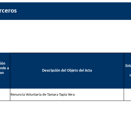
rceros
ción
Enl
onde a
Descripción del Objeto del Acta
con
Renuncia Voluntaria de Tamara Tapia Vera