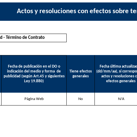
Actos y resoluciones con efectos sobre te
ud - Término de Contrato
Fecha de publicación en el DO o
Fecha última actualiza
indicación del medio y forma
de
Tiene efectos
(dd/mm/aa), sí corresp
publicidad (según Art.45 y siguientes
generales
actos y resoluciones 
Ley 19.880)
efectos generales
Página Web
No
N/A