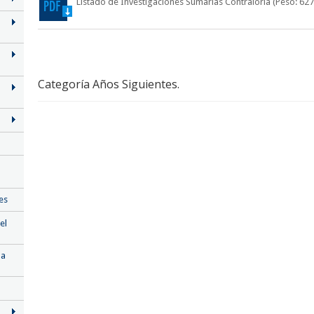
Listado de Investigaciones Sumarias Contraloria
(Peso: 627
Categoría Años Siguientes.
es
el
 a