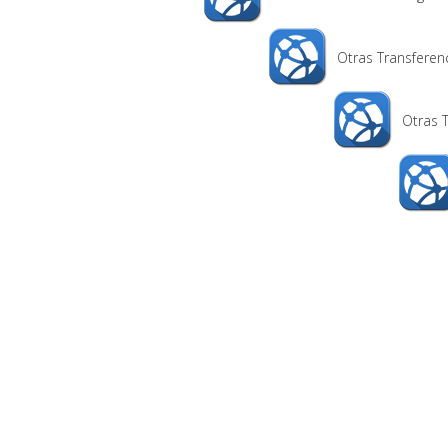
Otras Transferenc
Otras T