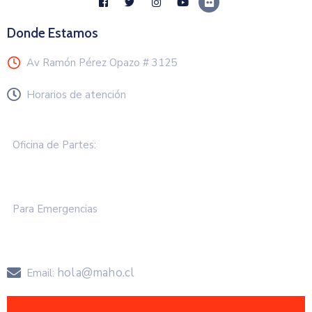
Donde Estamos
Av Ramón Pérez Opazo # 3125
Horarios de atención
Lunes a Viernes de 8.30 a 13.00 hrs
Oficina de Partes:
+57 2583 000
Para Emergencias
+57 258 3050
hola@maho.cl
Email: