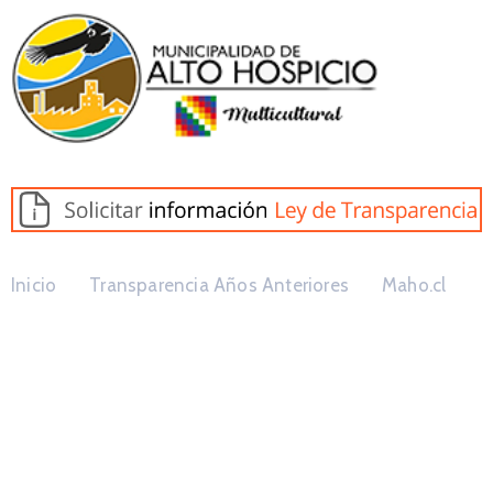
Inicio
Transparencia Años Anteriores
Maho.cl
Potestades Al