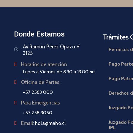
Donde Estamos
Trámites 
Av Ramón Pérez Opazo #
Permisos d
3125
Pago Part
Horarios de atención
Lunes a Viernes de 8.30 a 13.00 hrs
Pago Paten
Oficina de Partes:
+57 2583 000
Derechos d
Para Emergencias
Juzgado Po
+57 258 3050
Juzgado Pol
Email:
hola@maho.cl
JPL