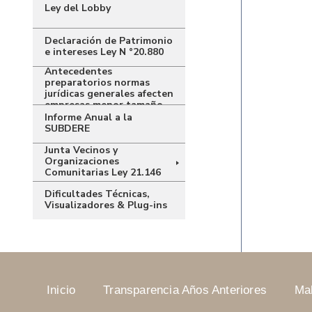
Ley del Lobby
Declaración de Patrimonio
e intereses Ley N °20.880
Antecedentes
preparatorios normas
jurídicas generales afecten
empresas menor tamaño
Informe Anual a la
SUBDERE
Junta Vecinos y
Organizaciones
Comunitarias Ley 21.146
Dificultades Técnicas,
Visualizadores & Plug-ins
Inicio
Transparencia Años Anteriores
Ma