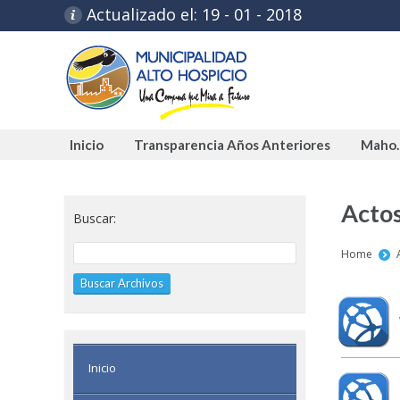
Actualizado el: 19 - 01 - 2018
Inicio
Transparencia Años Anteriores
Maho.
Inicio
Transparencia Años Anteriores
Maho.
Actos
Buscar:
You are h
Home
Inicio