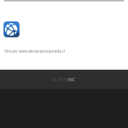
Vínculo www.declaracionjurada.cl
© 2019
SNC
.