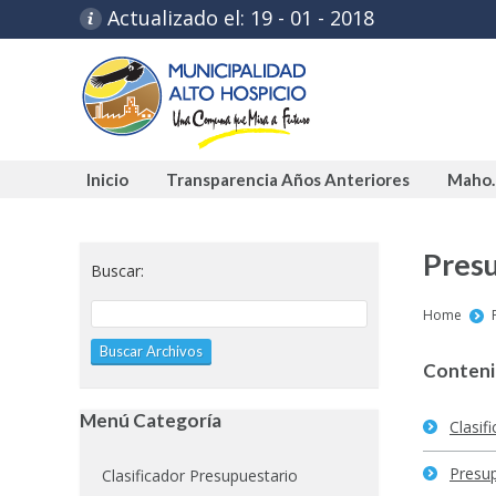
Actualizado el: 19 - 01 - 2018
Inicio
Transparencia Años Anteriores
Maho.
Inicio
Transparencia Años Anteriores
Maho.
Pres
Buscar:
You are h
Home
Conteni
Menú Categoría
Clasif
Presu
Clasificador Presupuestario