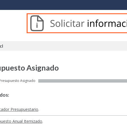
cl
cl
upuesto Asignado
ere:
Presupuesto Asignado
dos:
icador Presupuestario
.
puesto Anual Itemizado
.