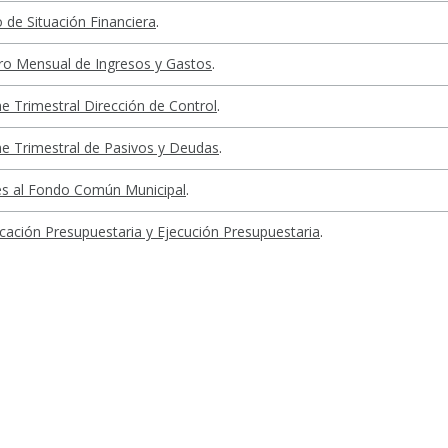
 de Situación Financiera
.
ro Mensual de Ingresos y Gastos
.
e Trimestral Dirección de Control
.
e Trimestral de Pasivos y Deudas
.
es al Fondo Común Municipal
.
cación Presupuestaria y Ejecución Presupuestaria
.