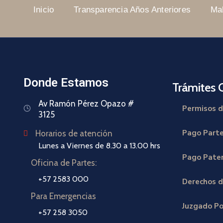
Inicio
Transparencia Años Anteriores
Ma
Donde Estamos
Trámites 
Av Ramón Pérez Opazo #
Permisos d
3125
Pago Part
Horarios de atención
Lunes a Viernes de 8.30 a 13.00 hrs
Pago Paten
Oficina de Partes:
+57 2583 000
Derechos d
Para Emergencias
Juzgado Po
+57 258 3050