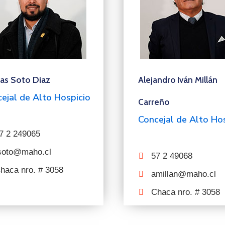
s Soto Diaz
Alejandro Iván Millán
ejal de Alto Hospicio
Carreño
Concejal de Alto Ho
7 2 249065
soto@maho.cl
57 2 49068
haca nro. # 3058
amillan@maho.cl
Chaca nro. # 3058