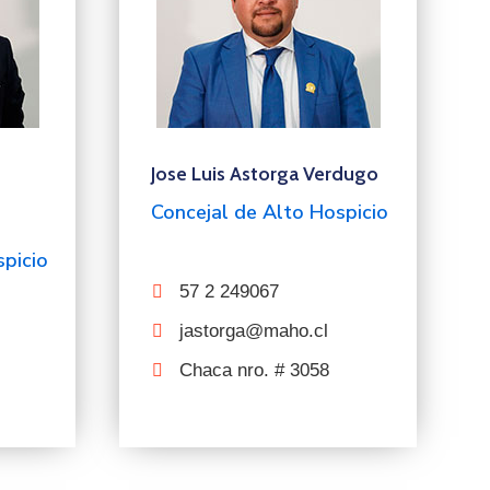
Jose Luis Astorga Verdugo
Concejal de Alto Hospicio
spicio
57 2 249067
jastorga@maho.cl
Chaca nro. # 3058