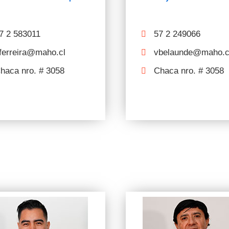
7 2 583011
57 2 249066
ferreira@maho.cl
vbelaunde@maho.c
haca nro. # 3058
Chaca nro. # 3058