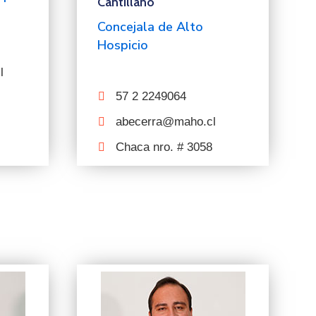
Cantillano
Concejala de Alto
Hospicio
l
57 2 2249064
abecerra@maho.cl
Chaca nro. # 3058