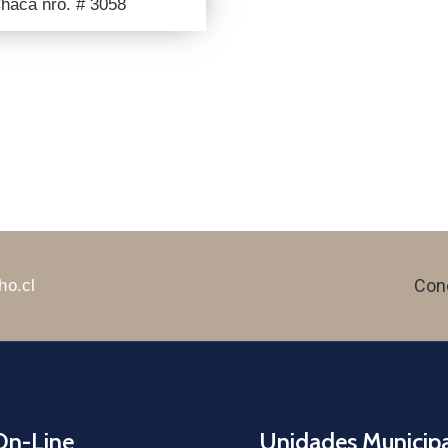
haca nro. # 3058
Con
ho.cl
On-Line
Unidades Municipa