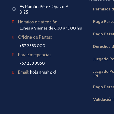
Av Ramón Pérez Opazo #
Permisos d
3125
Pago Part
Horarios de atención
Lunes a Viernes de 8.30 a 13.00 hrs
Pago Paten
Oficina de Partes:
+57 2583 000
Derechos d
Para Emergencias
Juzgado Po
+57 258 3050
Juzgado Pol
Email:
hola@maho.cl
JPL
Pago Derec
Validación 