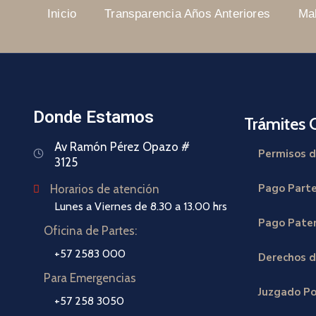
Inicio
Transparencia Años Anteriores
Ma
Donde Estamos
Trámites 
Av Ramón Pérez Opazo #
Permisos d
3125
Pago Part
Horarios de atención
Lunes a Viernes de 8.30 a 13.00 hrs
Pago Paten
Oficina de Partes:
+57 2583 000
Derechos d
Para Emergencias
Juzgado Po
+57 258 3050