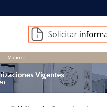
Maho.cl
nizaciones Vigentes
ntes