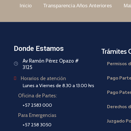
Inicio
Transparencia Años Anteriores
Ma
Donde Estamos
Trámites 
Av Ramón Pérez Opazo #
Permisos d
3125
Pago Part
Horarios de atención
Lunes a Viernes de 8.30 a 13.00 hrs
Pago Paten
Oficina de Partes:
+57 2583 000
Derechos d
Para Emergencias
Juzgado Po
+57 258 3050