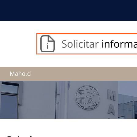
Maho.cl
d