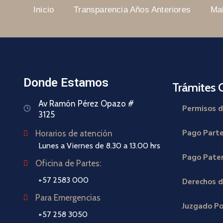
Inicio
Transparencia Años Anteriores
Ma
Donde Estamos
Trámites 
Av Ramón Pérez Opazo #
Permisos d
3125
Pago Part
Horarios de atención
Lunes a Viernes de 8.30 a 13.00 hrs
Pago Paten
Oficina de Partes:
+57 2583 000
Derechos d
Para Emergencias
Juzgado Po
+57 258 3050