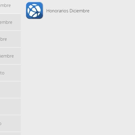
embre
Honorarios Diciembre
iembre
bre
iembre
to
o
o