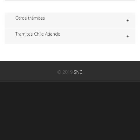
Otros trámites
Tramites Chile Atiende
© 2019
SNC
.