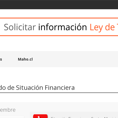
es
Maho.cl
do de Situación Financiera
iembre