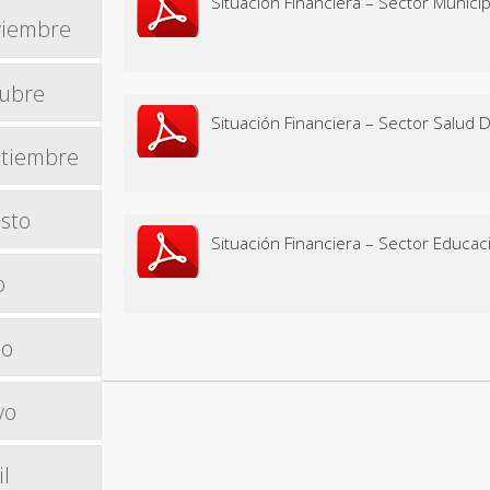
Situación Financiera – Sector Municip
iembre
ubre
Situación Financiera – Sector Salud 
tiembre
sto
Situación Financiera – Sector Educac
o
io
yo
il