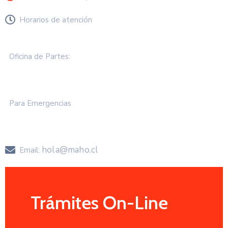
Horarios de atención
Lunes a Viernes de 8.30 a 13.00 hrs
Oficina de Partes:
+57 2583 000
Para Emergencias
+57 258 3050
hola@maho.cl
Email:
Trámites On-Line