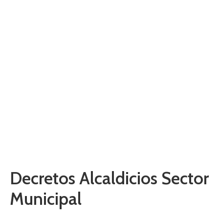
Alcaldicios Sector
Municipal
Home
Actos y Resoluciones Sobre Terceros
Actos de Efectos Particulares
Decretos Alcaldicios Sector Municipal
Decretos Alcaldicios Sector
Municipal