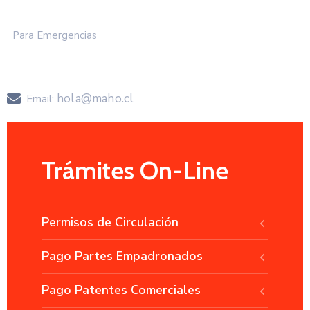
+57 2583 000
Para Emergencias
+57 258 3050
hola@maho.cl
Email:
Trámites On-Line
Permisos de Circulación
Pago Partes Empadronados
Pago Patentes Comerciales