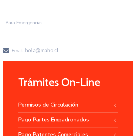
+57 2583 000
Para Emergencias
+57 258 3050
hola@maho.cl
Email:
Trámites On-Line
Permisos de Circulación
Pago Partes Empadronados
Pago Patentes Comerciales