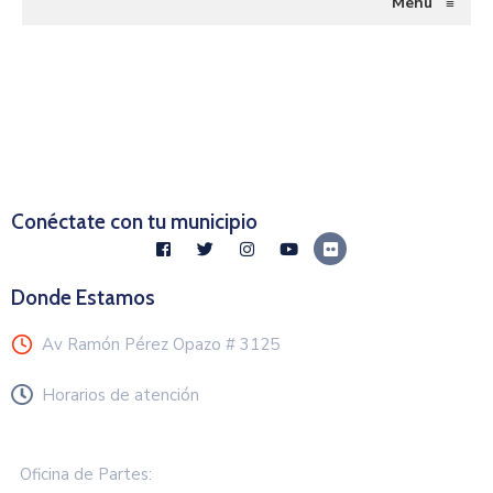
Menu
≡
Conéctate con tu municipio
Donde Estamos
Av Ramón Pérez Opazo # 3125
Horarios de atención
Lunes a Viernes de 8.30 a 13.00 hrs
Oficina de Partes: