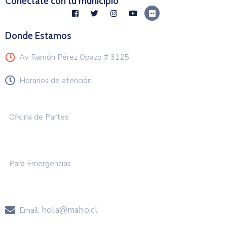
Conéctate con tu municipio
Donde Estamos
Av Ramón Pérez Opazo # 3125
Horarios de atención
Lunes a Viernes de 8.30 a 13.00 hrs
Oficina de Partes:
+57 2583 000
Para Emergencias
+57 258 3050
hola@maho.cl
Email: