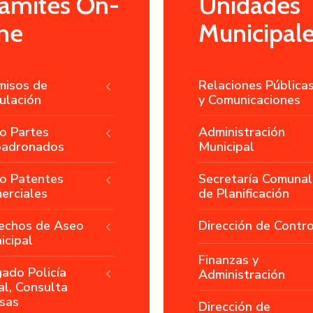
rámites On-
Unidades
ne
Municipal
misos de
Relaciones Pública
ulación
y Comunicaciones
o Partes
Administración
adronados
Municipal
o Patentes
Secretaría Comunal
erciales
de Planificación
echos de Aseo
Dirección de Contro
icipal
Finanzas y
gado Policía
Administración
al, Consulta
sas
Dirección de