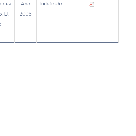
mblea
Año
Indefinido
. El
2005
.