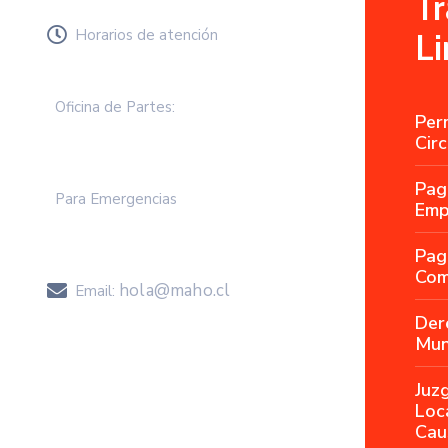
T
Horarios de atención
Li
Lunes a Viernes de 8.30 a 13.00 hrs
Oficina de Partes:
Per
Circ
+57 2583 000
Pag
Para Emergencias
Emp
+57 258 3050
Pag
Com
hola@maho.cl
Email:
Der
Mun
Juz
Loc
Cau