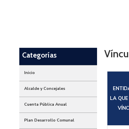
Home
Vínculos Institucionales con Otras Ent
Víncu
Categorías
Inicio
ENTID
Alcalde y Concejales
LA QUE
Cuenta Pública Anual
VÍN
Plan Desarrollo Comunal