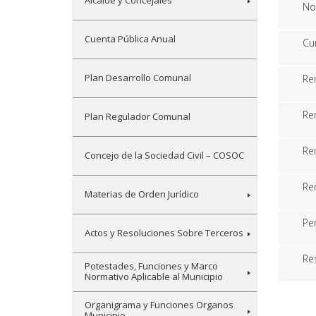
Alcalde y Concejales
No
Cuenta Pública Anual
Cu
Plan Desarrollo Comunal
Re
Re
Plan Regulador Comunal
Re
Concejo de la Sociedad Civil – COSOC
Re
Materias de Orden Jurídico
Pe
Actos y Resoluciones Sobre Terceros
Re
Potestades, Funciones y Marco
Normativo Aplicable al Municipio
Organigrama y Funciones Organos
Municipio